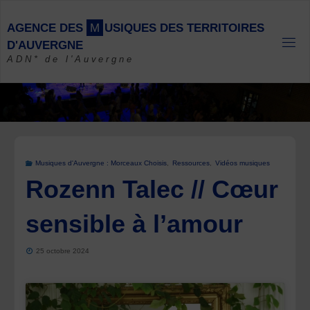
Skip
to
A
G
E
N
C
E
D
E
S
M
U
S
I
Q
U
E
S
D
E
S
T
E
R
R
I
T
O
I
R
E
S
content
D
'
A
U
V
E
R
G
N
E
ADN* de l'Auvergne
Musiques d'Auvergne : Morceaux Choisis
,
Ressources
,
Vidéos musiques
Rozenn Talec // Cœur
sensible à l’amour
25 octobre 2024