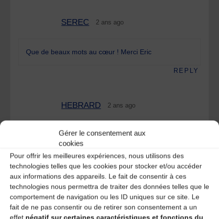
SEREC
2 ans ago
Que de beaux mots au cœur ! Merci Eric
REPLY
HEBRARD
2 ans ago
Gérer le consentement aux
Très beau texte , merci Eric pour cette belle poésie
cookies
dédiée à René
Pour offrir les meilleures expériences, nous utilisons des
technologies telles que les cookies pour stocker et/ou accéder
REPLY
aux informations des appareils. Le fait de consentir à ces
technologies nous permettra de traiter des données telles que le
Laisser un
comportement de navigation ou les ID uniques sur ce site. Le
fait de ne pas consentir ou de retirer son consentement a un
effet
négatif sur certaines caractéristiques et fonctions du