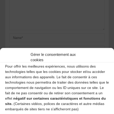
Gérer le consentement aux
cookies
Pour offrir les meilleures expériences, nous utilisons des
technologies telles que les cookies pour stocker et/ou accéder
Save my name, email, and site URL in my browser for next
aux informations des appareils. Le fait de consentir à ces
time I post a comment.
technologies nous permettra de traiter des données telles que le
comportement de navigation ou les ID uniques sur ce site. Le
fait de ne pas consentir ou de retirer son consentement a un
Ce site utilise Akismet pour réduire les indésirables.
En
effet
négatif sur certaines caractéristiques et fonctions du
savoir plus sur la façon dont les données de vos
site.
(Certaines vidéos, polices de caractères et autre médias
commentaires sont traitées
.
embarqués de sites tiers ne s'afficheront pas)