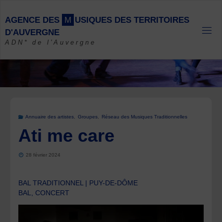
Skip
to
A
G
E
N
C
E
D
E
S
M
U
S
I
Q
U
E
S
D
E
S
T
E
R
R
I
T
O
I
R
E
S
content
D
'
A
U
V
E
R
G
N
E
ADN* de l'Auvergne
Annuaire des artistes
,
Groupes
,
Réseau des Musiques Traditionnelles
Ati me care
28 février 2024
BAL TRADITIONNEL | PUY-DE-DÔME
BAL, CONCERT