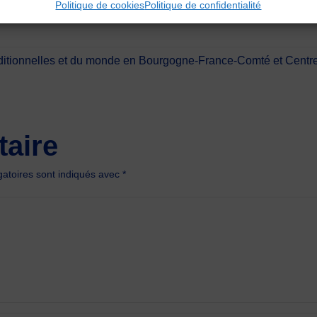
’hésitez pas à nous contacter par mail à cdmdt43.mail@gmai
Politique de cookies
Politique de confidentialité
ditionnelles et du monde en Bourgogne-France-Comté et Centr
aire
atoires sont indiqués avec
*