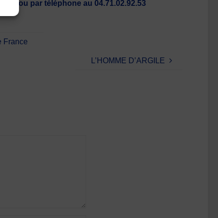
l.com ou par téléphone au 04.71.02.92.53
e France
L’HOMME D’ARGILE