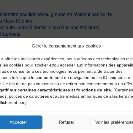
s
répertoire traditionnel ou groupe ne résidant pas sur le
 du Massif Central
n Haute-Loire (à domicile ou dans une structure)
 à projets
Gérer le consentement aux cookies
aire en ligne à remplir
r offrir les meilleures expériences, nous utilisons des technologies tell
e les cookies pour stocker et/ou accéder aux informations des appareil
fait de consentir à ces technologies nous permettra de traiter des
nnées telles que le comportement de navigation ou les ID uniques sur 
e. Le fait de ne pas consentir ou de retirer son consentement a un effet
gatif sur certaines caractéristiques et fonctions du site.
(Certaines
résidence
déos, polices de caractères et autre médias embarqués de sites tiers ne
e mentionnant l’enveloppe du CDMDT43
fficheront pas)
un
Accepter
Refuser
Voir les préférence
024.