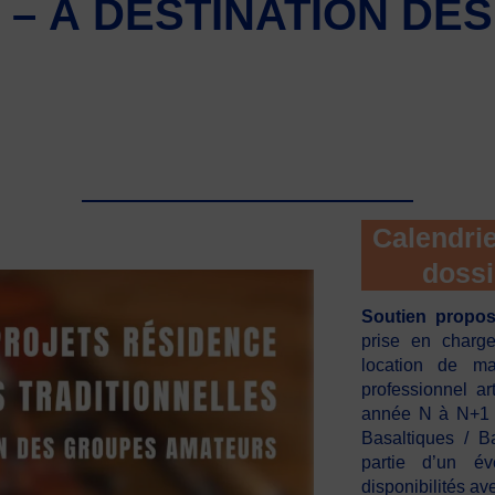
 – À DESTINATION DE
Calendrie
dossi
Soutien propos
prise en charge
location de ma
professionnel ar
année N à N+1 
Basaltiques / 
partie d’un é
disponibilités av