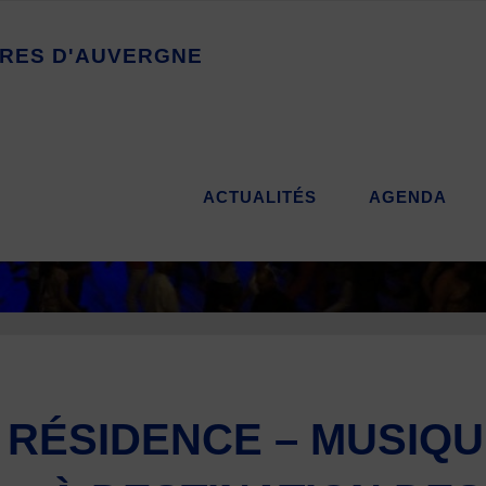
R
E
S
D
'
A
U
V
E
R
G
N
E
ACTUALITÉS
AGENDA
 RÉSIDENCE – MUSIQ