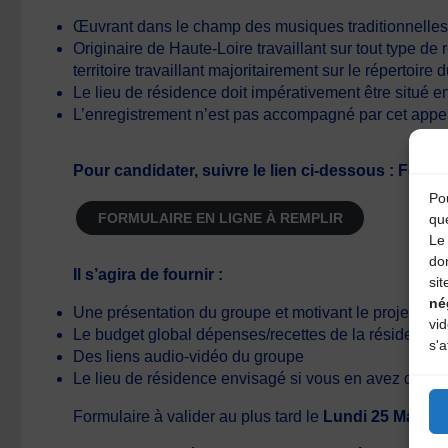
Œuvrant dans le champ des musiques traditionnelle
Originaire de Haute-Loire travaillant sur tout type de 
territoire travaillant majoritairement sur le répertoire
Le lieu de résidence doit impérativement être situé e
L’enregistrement n’est pas accompagné par cet appel
Pour candidater, suivre le lien ci-dessous : Formul
Pou
FORMULAIRE EN LIGNE À REMPLIR
qu
Le 
do
Il s’agira de fournir :
sit
né
Une présentation du groupe et motivant le projet de 
vi
Le budget global dépenses/recettes de la résidenc
s'a
Des liens audio-vidéo du groupe
Le lieu de résidence envisagé si vous en avez déjà 
Formulaire à valider au plus tard le
Lundi 25 Mars 2