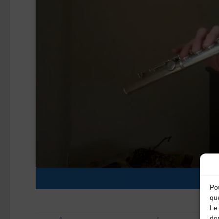
Pou
qu
Le 
do