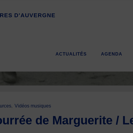
R
E
S
D
'
A
U
V
E
R
G
N
E
ACTUALITÉS
AGENDA
urces
,
Vidéos musiques
urrée de Marguerite / L