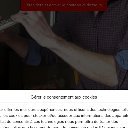
sites tiers et activer le contenu ci-dessous
Gérer le consentement aux cookies
Sylvain Vuidart – Bourrée de Marguerite / Le curé de la chapell
Images et prise de son : Virgilia Gacoin
r offrir les meilleures expériences, nous utilisons des technologies tell
e les cookies pour stocker et/ou accéder aux informations des appareil
fait de consentir à ces technologies nous permettra de traiter des
nnées telles que le comportement de navigation ou les ID uniques sur 