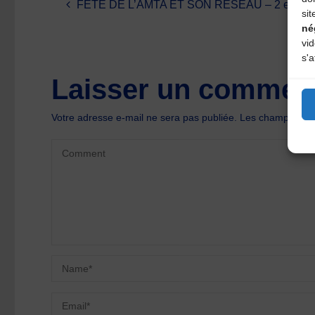
FÊTE DE L’AMTA ET SON RÉSEAU – 2 et 3 jui
sit
né
vi
s'a
Laisser un comment
Votre adresse e-mail ne sera pas publiée.
Les champs oblig