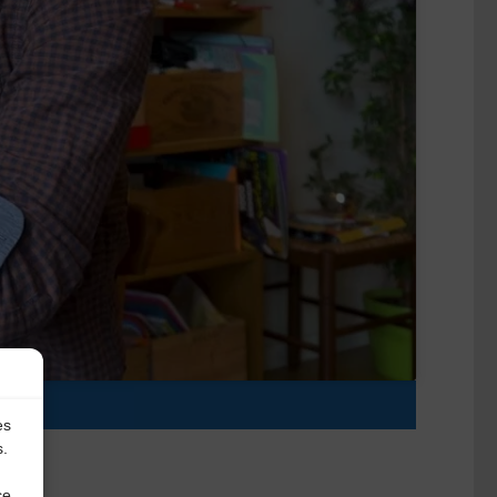
e
es
s.
ce