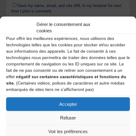
Save my name, email, and site URL in my browser for next
time I post a comment.
Gérer le consentement aux
cookies
Ce site utilise Akismet pour réduire les indésirables.
En
Pour offrir les meilleures expériences, nous utilisons des
savoir plus sur la façon dont les données de vos
technologies telles que les cookies pour stocker et/ou accéder
commentaires sont traitées
.
aux informations des appareils. Le fait de consentir à ces
technologies nous permettra de traiter des données telles que le
comportement de navigation ou les ID uniques sur ce site. Le
fait de ne pas consentir ou de retirer son consentement a un
effet
négatif sur certaines caractéristiques et fonctions du
site.
(Certaines vidéos, polices de caractères et autre médias
embarqués de sites tiers ne s'afficheront pas)
Accepter
A DECOUVRIR :
Refuser
Voir les préférences