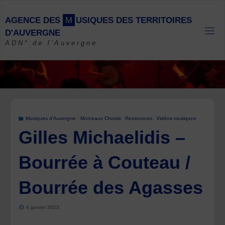
Skip
to
A
G
E
N
C
E
D
E
S
M
U
S
I
Q
U
E
S
D
E
S
T
E
R
R
I
T
O
I
R
E
S
content
D
'
A
U
V
E
R
G
N
E
ADN* de l'Auvergne
Musiques d'Auvergne : Morceaux Choisis
,
Ressources
,
Vidéos musiques
Gilles Michaelidis –
Bourrée à Couteau /
Bourrée des Agasses
4 janvier 2023