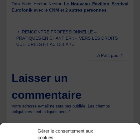
Tata Naïs Hector Nestor
Le Nouveau Pavillon
Festival
Eurofonik
avec le
CNM
et
2 autres personnes
.
RENCONTRE PROFESSIONNELLE –
PRATIQUES EN CHANTIER : « VERS LES DROITS
CULTURELS ET AU-DELÀ ! »
A Petit pas
Laisser un
commentaire
Votre adresse e-mail ne sera pas publiée.
Les champs
obligatoires sont indiqués avec
*
Gérer le consentement aux
cookies