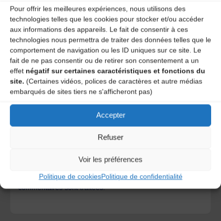
Pour offrir les meilleures expériences, nous utilisons des
technologies telles que les cookies pour stocker et/ou accéder
aux informations des appareils. Le fait de consentir à ces
technologies nous permettra de traiter des données telles que le
comportement de navigation ou les ID uniques sur ce site. Le
fait de ne pas consentir ou de retirer son consentement a un
effet
négatif sur certaines caractéristiques et fonctions du
site.
(Certaines vidéos, polices de caractères et autre médias
embarqués de sites tiers ne s'afficheront pas)
Accepter
Save my name, email, and site URL in my browser for next
time I post a comment.
Refuser
Voir les préférences
Ce site utilise Akismet pour réduire les indésirables.
En
Politique de cookies
Politique de confidentialité
savoir plus sur la façon dont les données de vos
commentaires sont traitées
.