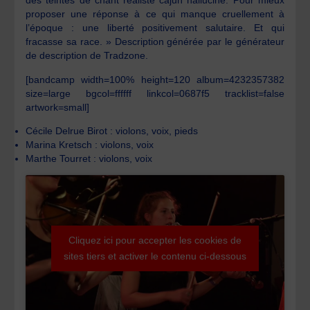
des teintes de chant réaliste cajun halluciné. Pour mieux
proposer une réponse à ce qui manque cruellement à
l’époque : une liberté positivement salutaire. Et qui
fracasse sa race. » Description générée par le générateur
de description de Tradzone.
[bandcamp width=100% height=120 album=4232357382
size=large bgcol=ffffff linkcol=0687f5 tracklist=false
artwork=small]
Cécile Delrue Birot : violons, voix, pieds
Marina Kretsch : violons, voix
Marthe Tourret : violons, voix
Cliquez ici pour accepter les cookies de
sites tiers et activer le contenu ci-dessous