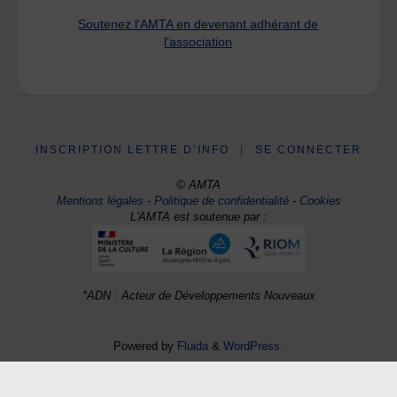
Soutenez l'AMTA en devenant adhérant de
l'association
INSCRIPTION LETTRE D’INFO
|
SE CONNECTER
© AMTA
Mentions légales
-
Politique de confidentialité
-
Cookies
L'AMTA est soutenue par :
*ADN : Acteur de Développements Nouveaux
Powered by
Fluida
&
WordPress.