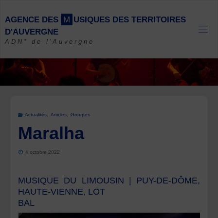
Skip
to
A
G
E
N
C
E
D
E
S
M
U
S
I
Q
U
E
S
D
E
S
T
E
R
R
I
T
O
I
R
E
S
content
D
'
A
U
V
E
R
G
N
E
ADN* de l'Auvergne
Actualités
,
Articles
,
Groupes
Maralha
4 octobre 2022
MUSIQUE DU LIMOUSIN | PUY-DE-DÔME,
HAUTE-VIENNE, LOT
BAL