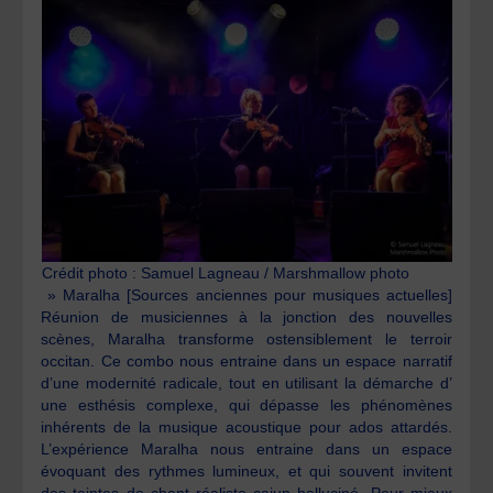
Crédit photo : Samuel Lagneau / Marshmallow photo
» Maralha [Sources anciennes pour musiques actuelles]
Réunion de musiciennes à la jonction des nouvelles
scènes, Maralha transforme ostensiblement le terroir
occitan. Ce combo nous entraine dans un espace narratif
d’une modernité radicale, tout en utilisant la démarche d’
une esthésis complexe, qui dépasse les phénomènes
inhérents de la musique acoustique pour ados attardés.
L’expérience Maralha nous entraine dans un espace
évoquant des rythmes lumineux, et qui souvent invitent