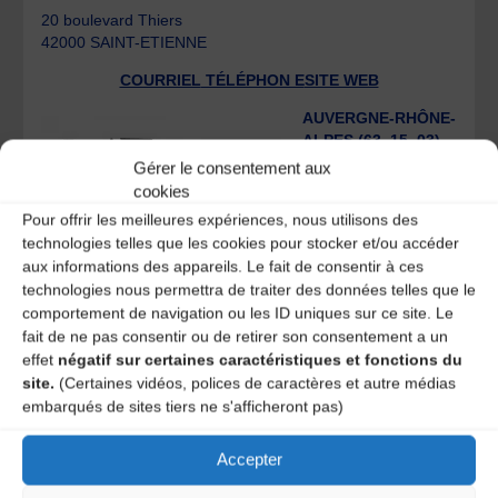
20 boulevard Thiers
42000 SAINT-ETIENNE
COURRIEL
TÉLÉPHON E
SITE WEB
AUVERGNE-RHÔNE-
ALPES (63, 15, 03)
La Coopérative de
Gérer le consentement aux
Mai
cookies
Léa ZELEKAUSKIS
Pour offrir les meilleures expériences, nous utilisons des
Responsable de la
technologies telles que les cookies pour stocker et/ou accéder
médiation culturelle
aux informations des appareils. Le fait de consentir à ces
technologies nous permettra de traiter des données telles que le
comportement de navigation ou les ID uniques sur ce site. Le
fait de ne pas consentir ou de retirer son consentement a un
effet
négatif sur certaines caractéristiques et fonctions du
site.
(Certaines vidéos, polices de caractères et autre médias
rue Serge Gainsbourg
embarqués de sites tiers ne s'afficheront pas)
63100 CLERMONT-FERRAND
COURRIEL
TÉLÉPHONE
SITE WEB
Accepter