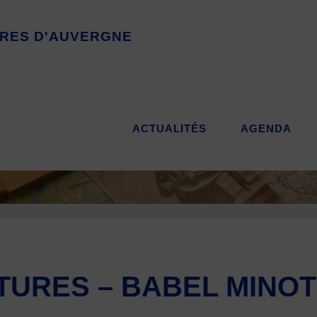
R
E
S
D
'
A
U
V
E
R
G
N
E
ACTUALITÉS
AGENDA
TURES – BABEL MINOT