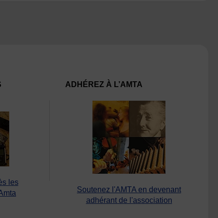
S
ADHÉREZ À L’AMTA
ès les
Soutenez l'AMTA en devenant
’Amta
adhérant de l'association