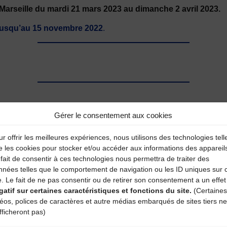
Marseille
du mardi
21 mars 2023 au dimanche 2 avril 2023
.
jusqu’au 15 novembre 2022
.
Gérer le consentement aux cookies
Auditi
r offrir les meilleures expériences, nous utilisons des technologies tell
e les cookies pour stocker et/ou accéder aux informations des appareil
fait de consentir à ces technologies nous permettra de traiter des
nnées telles que le comportement de navigation ou les ID uniques sur 
aire
e. Le fait de ne pas consentir ou de retirer son consentement a un effet
gatif sur certaines caractéristiques et fonctions du site.
(Certaines
atoires sont indiqués avec
*
déos, polices de caractères et autre médias embarqués de sites tiers ne
fficheront pas)