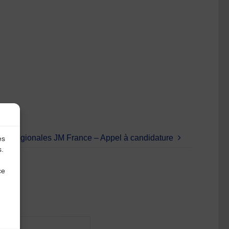
ons régionales JM France – Appel à candidature
es
s.
ce