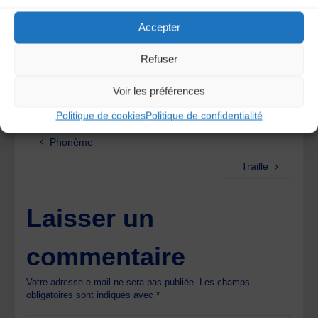
Accepter
Les Brayauds-CDMDT63
contact@brayauds.fr
04 73 63 36 75
Refuser
Saint-Bonnet-près-Riom (63)
Voir les préférences
Politique de cookies
Politique de confidentialité
Phonème
Traille
Laisser un
commentaire
Votre adresse e-mail ne sera pas publiée.
Les champs
obligatoires sont indiqués avec
*