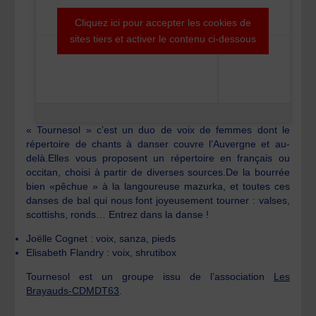
Cliquez ici pour accepter les cookies de
sites tiers et activer le contenu ci-dessous
« Tournesol » c’est un duo de voix de femmes dont le
répertoire de chants à danser couvre l’Auvergne et au-
delà.Elles vous proposent un répertoire en français ou
occitan, choisi à partir de diverses sources.De la bourrée
bien «pêchue » à la langoureuse mazurka, et toutes ces
danses de bal qui nous font joyeusement tourner : valses,
scottishs, ronds… Entrez dans la danse !
Joëlle Cognet : voix, sanza, pieds
Elisabeth Flandry : voix, shrutibox
Tournesol est un groupe issu de l’association
Les
Brayauds-CDMDT63
.