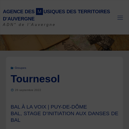
Skip
to
A
G
E
N
C
E
D
E
S
M
U
S
I
Q
U
E
S
D
E
S
T
E
R
R
I
T
O
I
R
E
S
content
D
'
A
U
V
E
R
G
N
E
ADN* de l'Auvergne
Groupes
Tournesol
26 septembre 2022
BAL À LA VOIX | PUY-DE-DÔME
BAL, STAGE D’INITIATION AUX DANSES DE
BAL