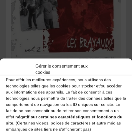
Gérer le consentement aux
cookies
Bourrées du Massif Central vol.2 (2014) / Les Brayauds-
CDMDT63
Pour offrir les meilleures expériences, nous utilisons des
technologies telles que les cookies pour stocker et/ou accéder
aux informations des appareils. Le fait de consentir à ces
Liens
technologies nous permettra de traiter des données telles que le
comportement de navigation ou les ID uniques sur ce site. Le
Site internet
fait de ne pas consentir ou de retirer son consentement a un
Soundcloud
effet
négatif sur certaines caractéristiques et fonctions du
site.
(Certaines vidéos, polices de caractères et autre médias
Contact
embarqués de sites tiers ne s'afficheront pas)