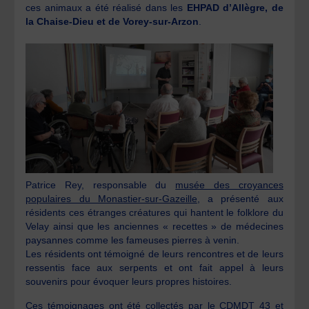
ces animaux a été réalisé dans les
EHPAD d’Allègre, de
la Chaise-Dieu et de Vorey-sur-Arzon
.
Patrice Rey, responsable du
musée des croyances
populaires du Monastier-sur-Gazeille
, a présenté aux
résidents ces étranges créatures qui hantent le folklore du
Velay ainsi que les anciennes « recettes » de médecines
paysannes comme les fameuses pierres à venin.
Les résidents ont témoigné de leurs rencontres et de leurs
ressentis face aux serpents et ont fait appel à leurs
souvenirs pour évoquer leurs propres histoires.
Ces témoignages ont été collectés par le
CDMDT 43
et