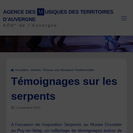
Skip
to
A
G
E
N
C
E
D
E
S
M
U
S
I
Q
U
E
S
D
E
S
T
E
R
R
I
T
O
I
R
E
S
content
D
'
A
U
V
E
R
G
N
E
ADN* de l'Auvergne
Actualités
,
Articles
,
Réseau des Musiques Traditionnelles
Témoignages sur les
serpents
2 septembre 2022
A l’occasion de l’exposition
Serpents
, au Musée Crozatier
au Puy-en-Velay, un collectage de témoignages autour de