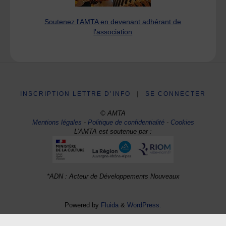
Soutenez l'AMTA en devenant adhérant de
l'association
INSCRIPTION LETTRE D’INFO
|
SE CONNECTER
© AMTA
Mentions légales
-
Politique de confidentialité
-
Cookies
L'AMTA est soutenue par :
*ADN : Acteur de Développements Nouveaux
Powered by
Fluida
&
WordPress.