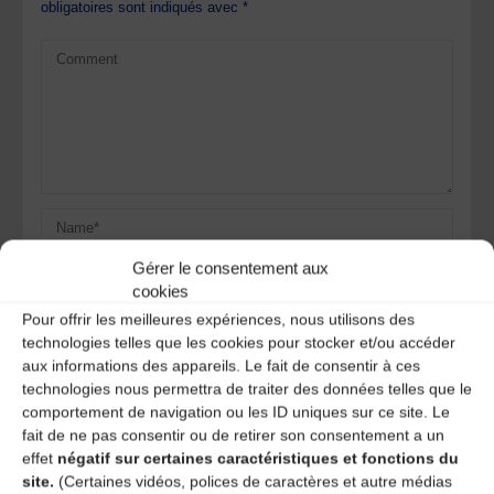
obligatoires sont indiqués avec
*
Gérer le consentement aux
cookies
Pour offrir les meilleures expériences, nous utilisons des
technologies telles que les cookies pour stocker et/ou accéder
aux informations des appareils. Le fait de consentir à ces
Save my name, email, and site URL in my browser for next
technologies nous permettra de traiter des données telles que le
time I post a comment.
comportement de navigation ou les ID uniques sur ce site. Le
fait de ne pas consentir ou de retirer son consentement a un
effet
négatif sur certaines caractéristiques et fonctions du
site.
(Certaines vidéos, polices de caractères et autre médias
Ce site utilise Akismet pour réduire les indésirables.
En