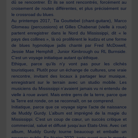
dû se rencontrer. Et ils se sont rencontrés, forcément au
croisement de routes différentes, et plus précisément sur
le crossroad du blues.
Au printemps 2017, Tia Gouttebel (chant-guitare), Marco
Glomeau (percussions) et Gilles Chabenat (vielle à roue)
partent enregistrer dans le Nord du Mississippi, dit « le
pays des collines », là où prolifèrent le kudzu et une forme
de blues hypnotique jadis chanté par Fred McDowell,
Jessie Mae Hemphill , Junior Kimbrough ou RL Burnside.
C’est un voyage initiatique autant qu’éthique.
Ethique, parce qu’ils n’y vont pas pour les clichés
touristiques. Plutôt pour un échange de cultures, une vraie
rencontre, invitant des locaux à partager leur musique,
enregistrant sur le terrain avec un studio mobile. Les
musiciens du Mississippi n’avaient jamais vu ni entendu de
vielle à roue avant. Mais entre gens de la terre, parce que
la Terre est ronde, on se reconnaît, on se comprend.
Initiatique, parce que ce voyage signe l’acte de naissance
de Muddy Gurdy. L’album est imprégné de la magie du
Mississippi. C’est un coup de cœur, un succès critique et
commercial, salué et diffusé jusqu’aux Etats-Unis. Avec cet
album, Muddy Gurdy tourne beaucoup et emballe un
nouveau public. En février 2020, juste avant que le monde