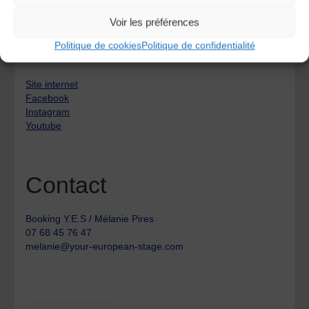
Homecoming (2021) / Chantilly Negra
Voir les préférences
Liens
Politique de cookies
Politique de confidentialité
Site internet
Facebook
Instagram
Youtube
Contact
Booking Y.E.S / Mélanie Pires
07 68 45 76 47
melanie@your-european-stage.com