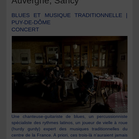
Auvergne, Sancy
BLUES ET MUSIQUE TRADITIONNELLE |
PUY-DE-DÔME
CONCERT
Une chanteuse-guitariste de blues, un percussionniste
spécialiste des rythmes latinos, un joueur de vielle à roue
(hurdy gurdy) expert des musiques traditionnelles du
centre de la France. A priori, ces trois-là n’auraient jamais