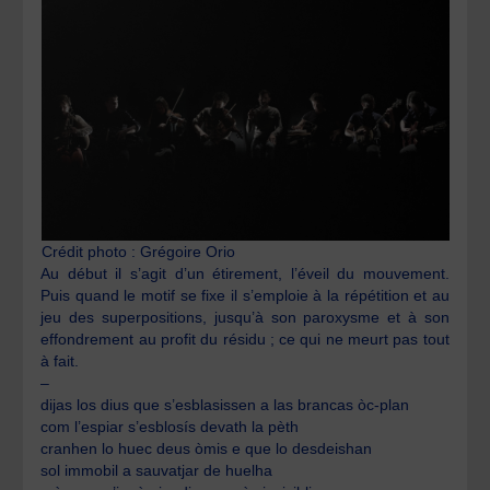
Crédit photo : Grégoire Orio
Au début il s’agit d’un étirement, l’éveil du mouvement.
Puis quand le motif se fixe il s’emploie à la répétition et au
jeu des superpositions, jusqu’à son paroxysme et à son
effondrement au profit du résidu ; ce qui ne meurt pas tout
à fait.
–
dijas los dius que s’esblasissen a las brancas òc-plan
com l’espiar s’esblosís devath la pèth
cranhen lo huec deus òmis e que lo desdeishan
sol immobil a sauvatjar de huelha