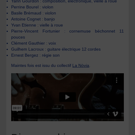
Yann Gourdon : composition, électronique, vielle à roue
Perrine Bourel : violon
Basile Brémaud : violon
Antoine Cognet : banjo
Yvan Etienne : vielle à roue
Pierre-Vincent Fortunier : cornemuse béchonnet 11
pouces
Clément Gauthier : voix
Guilhem Lacroux : guitare électrique 12 cordes
Ernest Bergez : régie son
Maintes fois est issu du collectif
La Nòvia
.