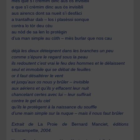
mès que s’i crèmim dinc aus òs invisibli
e que s’i crèmim dinc aus òs invisibli
aus airencs dont sa nueit s’i desfàci
a trantalhar dab – los i plasèssi sonque
contra lo tòr deu cèu
au nòd de sa len lo protègin
d’ua man simple au còth – mès burlar que nos cau
déjà les dieux déteignent dans les branches un peu
comme s’épure le regard sous la peau
ils redoutent c’est vrai le feu des hommes et le délaissent
seul et immobile qui se débat de feuilles
or il faut désaltérer le vent
et jusqu’aux os nous y brûler – invisible
aux aériens et qu’ils y effacent leur nuit
chancelant certes avec lui – leur suffirait
contre le gel du ciel
qu’ils le protègent à la naissance du souffle
d’une main simple sur la nuque – mais il nous faut brûler
Extrait de
La Proie
de
Bernard Manciet
, éditions
L’Escampette
, 2004.