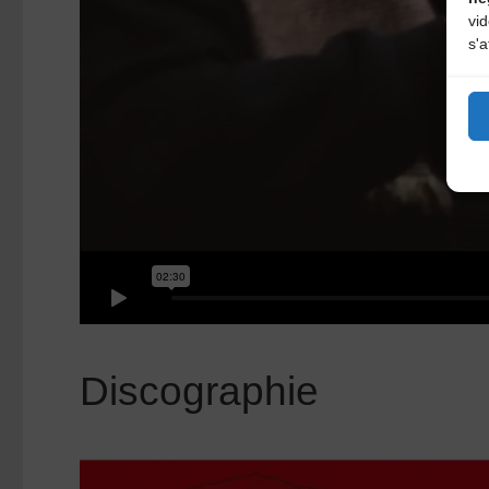
vi
s'a
Discographie