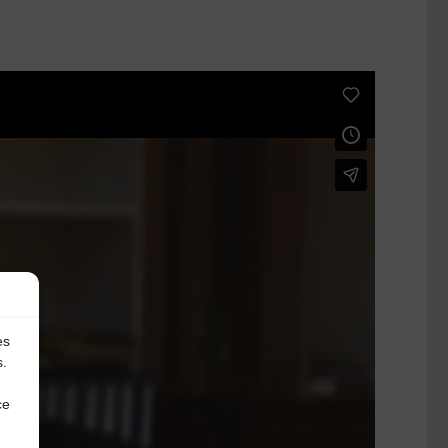
es
s.
ce