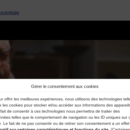
xcentrale
Gérer le consentement aux cookies
r offrir les meilleures expériences, nous utilisons des technologies tell
e les cookies pour stocker et/ou accéder aux informations des appareil
fait de consentir à ces technologies nous permettra de traiter des
nnées telles que le comportement de navigation ou les ID uniques sur 
e. Le fait de ne pas consentir ou de retirer son consentement a un effet
gatif sur certaines caractéristiques et fonctions du site.
(Certaines