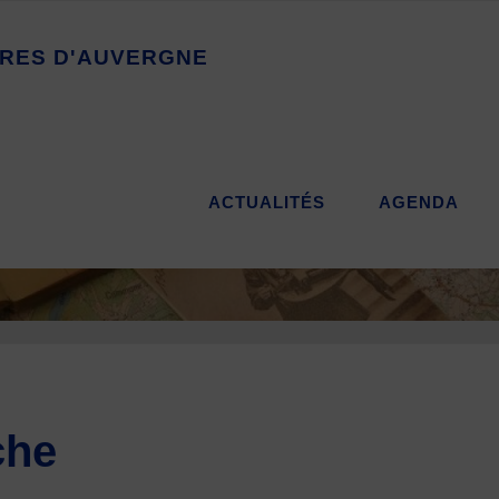
R
E
S
D
'
A
U
V
E
R
G
N
E
ACTUALITÉS
AGENDA
che