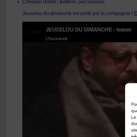
Christian Rollet : batterie, percussions
Jeuselou du dimanche est porté par la compagnie l’
E
Pou
qu
Le 
do
sit
né