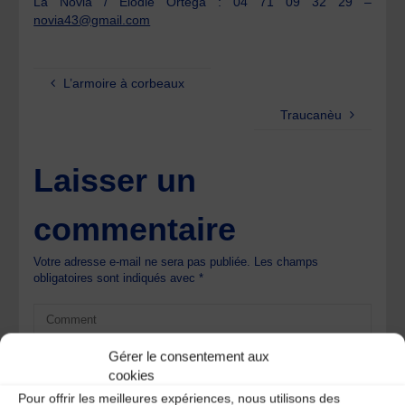
La Novia / Elodie Ortega : 04 71 09 32 29 –
novia43@gmail.com
L’armoire à corbeaux
Traucanèu
Laisser un
commentaire
Votre adresse e-mail ne sera pas publiée.
Les champs
obligatoires sont indiqués avec
*
Gérer le consentement aux
cookies
Pour offrir les meilleures expériences, nous utilisons des