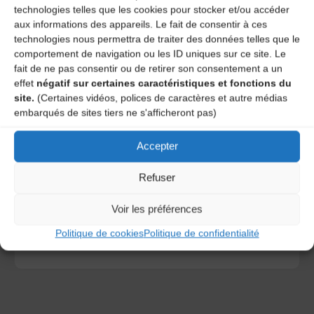
technologies telles que les cookies pour stocker et/ou accéder
aux informations des appareils. Le fait de consentir à ces
technologies nous permettra de traiter des données telles que le
comportement de navigation ou les ID uniques sur ce site. Le
fait de ne pas consentir ou de retirer son consentement a un
effet
négatif sur certaines caractéristiques et fonctions du
site.
(Certaines vidéos, polices de caractères et autre médias
embarqués de sites tiers ne s'afficheront pas)
Save my name, email, and site URL in my browser for next
Accepter
time I post a comment.
Refuser
Ce site utilise Akismet pour réduire les indésirables.
En
Voir les préférences
savoir plus sur la façon dont les données de vos
commentaires sont traitées
.
Politique de cookies
Politique de confidentialité