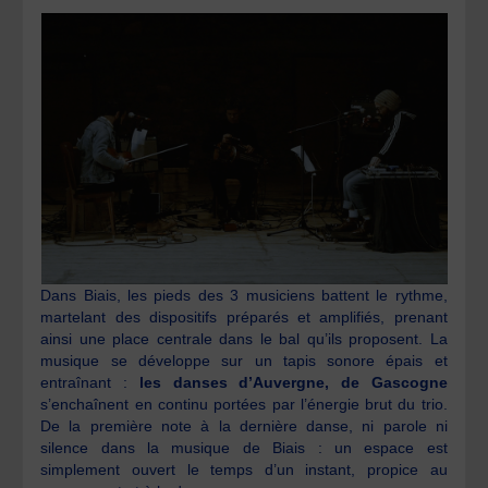
Dans
Biais, les pieds des 3 musiciens battent le rythme,
martelant des dispositifs préparés et amplifiés, prenant
ainsi une place centrale dans le bal qu’ils proposent. La
musique se développe sur un tapis sonore épais et
entraînant :
les danses d’Auvergne, de Gascogne
s’enchaînent en continu portées par l’énergie brut du trio.
De la première note à la dernière danse, ni parole ni
silence dans la musique de Biais : un espace est
simplement ouvert le temps d’un instant, propice au