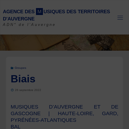
Skip
to
A
G
E
N
C
E
D
E
S
M
U
S
I
Q
U
E
S
D
E
S
T
E
R
R
I
T
O
I
R
E
S
content
D
'
A
U
V
E
R
G
N
E
ADN* de l'Auvergne
Groupes
Biais
26 septembre 2022
MUSIQUES D’AUVERGNE ET DE
GASCOGNE | HAUTE-LOIRE, GARD,
PYRÉNÉES-ATLANTIQUES
BAL