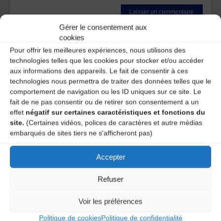
Gérer le consentement aux
Ce site utilise Akismet pour réduire les indésirables.
En
cookies
savoir plus sur la façon dont les données de vos
commentaires sont traitées
.
Pour offrir les meilleures expériences, nous utilisons des
technologies telles que les cookies pour stocker et/ou accéder
aux informations des appareils. Le fait de consentir à ces
technologies nous permettra de traiter des données telles que le
comportement de navigation ou les ID uniques sur ce site. Le
fait de ne pas consentir ou de retirer son consentement a un
effet
négatif sur certaines caractéristiques et fonctions du
site.
(Certaines vidéos, polices de caractères et autre médias
embarqués de sites tiers ne s'afficheront pas)
A DECOUVRIR :
Accepter
Refuser
Voir les préférences
Politique de cookies
Politique de confidentialité