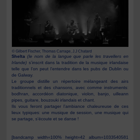
© Gilbert Fischer, Thomas Carrage, J.J Chatard
Shelta
(le nom de la langue que parle les travellers en
Irlande)
s’inscrit dans la tradition de la musique irlandaise
telle que l’on peut l’entendre dans les pubs de Dublin ou
de Galway.
Le groupe distille un répertoire mélangeant des airs
traditionnels et des chansons, avec comme instruments:
bodhran, accordéon diatonique, violon, banjo, uilleann
pipes, guitare, bouzouki irlandais et chant.
Ils vous feront partager l’ambiance chaleureuse de ces
lieux typiques: une musique de session, une musique qui
se partage, s’écoute et se danse !
[bandcamp width=100% height=42 album=1033540581