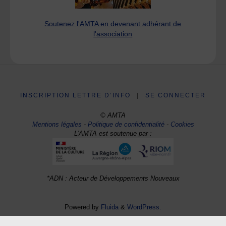
Soutenez l'AMTA en devenant adhérant de
l'association
INSCRIPTION LETTRE D’INFO
|
SE CONNECTER
© AMTA
Mentions légales
-
Politique de confidentialité
-
Cookies
L'AMTA est soutenue par :
*ADN : Acteur de Développements Nouveaux
Powered by
Fluida
&
WordPress.