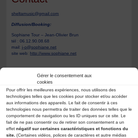
sheltamusic@gmail.com
Diffusion/Booking:
Sophiane Tour – Jean-Olivier Brun
tél : 06.12.90.08.68
mail:
j-o@sophiane.net
site web:
http://www.sophiane.net
Garenne
Gérer le consentement aux
cookies
Les G’nous
Pour offrir les meilleures expériences, nous utilisons des
technologies telles que les cookies pour stocker et/ou accéder
aux informations des appareils. Le fait de consentir à ces
Laisser un
technologies nous permettra de traiter des données telles que le
comportement de navigation ou les ID uniques sur ce site. Le
commentaire
fait de ne pas consentir ou de retirer son consentement a un
effet
négatif sur certaines caractéristiques et fonctions du
site.
(Certaines vidéos, polices de caractères et autre médias
Votre adresse e-mail ne sera pas publiée.
Les champs