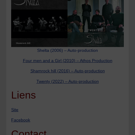
Shelta (2006) – Auto-production
Four men and a Girl (2010) – Athos Production
Shamrock hill (2016) – Auto-production
Twenty (2022) – Auto-production
Liens
Site
Facebook
Contact