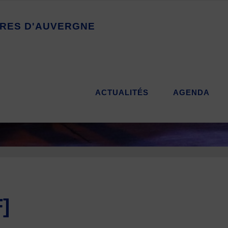
R
E
S
D
'
A
U
V
E
R
G
N
E
ACTUALITÉS
AGENDA
]