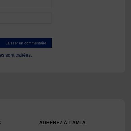
s sont traitées
.
S
ADHÉREZ À L’AMTA