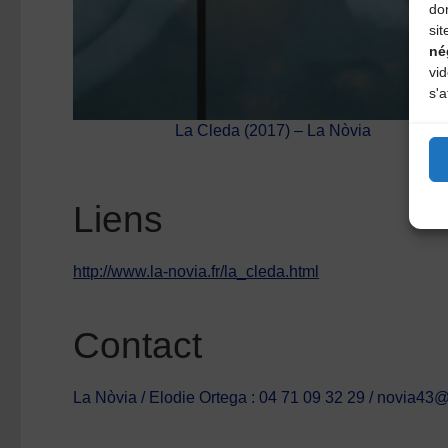
do
sit
né
vi
s'a
La Cleda (2017) – La Nòvia
Liens
http://www.la-novia.fr/la_cleda.html
Contact
La Nòvia / Elodie Ortega : 04 71 09 32 29 / novia4