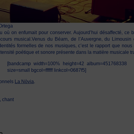
 Ortega
u où on enfumait pour conserver. Aujourd’hui désaffecté, ce 
cours musical.Venus du Béarn, de l’Auvergne, du Limousin 
dentités formelles de nos musiques, c’est le rapport que nou
ensité poétique et sonore présente dans la matière musicale tra
[bandcamp width=100% height=42 album=451768338
size=small bgcol=ffffff linkcol=0687f5]
sionnels
La Nòvia
.
, chant