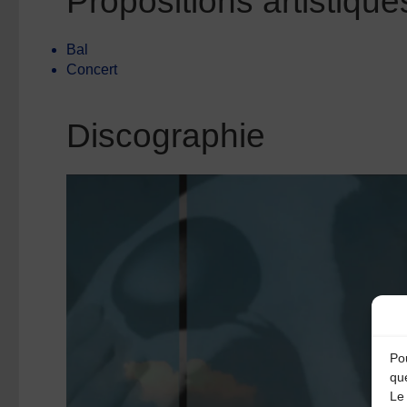
Propositions artistique
Bal
Concert
Discographie
Pou
qu
Le 