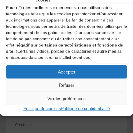
Contact
cookies
Pour offrir les meilleures expériences, nous utilisons des
technologies telles que les cookies pour stocker et/ou accéder
Les Brayauds – CDMDT63 :
contact@brayauds.fr
– 04 73
aux informations des appareils. Le fait de consentir à ces
63 36 75
technologies nous permettra de traiter des données telles que le
comportement de navigation ou les ID uniques sur ce site. Le
fait de ne pas consentir ou de retirer son consentement a un
effet
négatif sur certaines caractéristiques et fonctions du
Duo Puech Gourdon
site.
(Certaines vidéos, polices de caractères et autre médias
embarqués de sites tiers ne s'afficheront pas)
Bougnat sound
Accepter
Laisser un
Refuser
commentaire
Voir les préférences
Votre adresse e-mail ne sera pas publiée.
Les champs
Politique de cookies
Politique de confidentialité
obligatoires sont indiqués avec
*