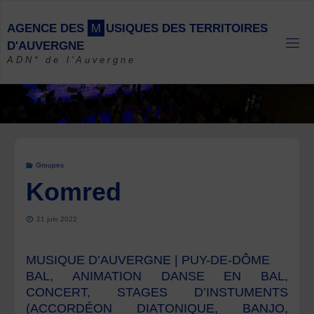
Skip
to
A
G
E
N
C
E
D
E
S
M
U
S
I
Q
U
E
S
D
E
S
T
E
R
R
I
T
O
I
R
E
S
content
D
'
A
U
V
E
R
G
N
E
ADN* de l'Auvergne
Groupes
Komred
21 juin 2022
MUSIQUE D’AUVERGNE | PUY-DE-DÔME
BAL, ANIMATION DANSE EN BAL,
CONCERT, STAGES D’INSTUMENTS
(ACCORDÉON DIATONIQUE, BANJO,