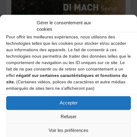
Gérer le consentement aux
Di Mach Sextet – Dernière noce (2019) – Auto-production
cookies
Pour offrir les meilleures expériences, nous utilisons des
Liens
technologies telles que les cookies pour stocker et/ou accéder
aux informations des appareils. Le fait de consentir à ces
technologies nous permettra de traiter des données telles que le
Facebook
comportement de navigation ou les ID uniques sur ce site. Le
Contact
fait de ne pas consentir ou de retirer son consentement a un
effet
négatif sur certaines caractéristiques et fonctions du
site.
(Certaines vidéos, polices de caractères et autre médias
Didier BOIRE : 06.87.51.77.48 / didier.boire@wanadoo.fr
embarqués de sites tiers ne s'afficheront pas)
Accepter
Di mach sextet
Refuser
Les cigales vellaves
Voir les préférences