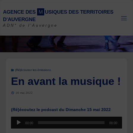
Skip
to
A
G
E
N
C
E
D
E
S
M
U
S
I
Q
U
E
S
D
E
S
T
E
R
R
I
T
O
I
R
E
S
content
D
'
A
U
V
E
R
G
N
E
ADN* de l'Auvergne
(Ré)écoutez les émissions
En avant la musique !
16 mai 2022
(Ré)écoutez le podcast du Dimanche 15 mai 2022
Lecteur
00:00
00:00
audio