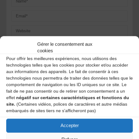
Gérer le consentement aux
Save my name, email, and site URL in my browser for next
time I post a comment.
cookies
Pour offrir les meilleures expériences, nous utilisons des
technologies telles que les cookies pour stocker et/ou accéder
aux informations des appareils. Le fait de consentir à ces
Ce site utilise Akismet pour réduire les indésirables.
En
technologies nous permettra de traiter des données telles que le
savoir plus sur la façon dont les données de vos
comportement de navigation ou les ID uniques sur ce site. Le
commentaires sont traitées
.
fait de ne pas consentir ou de retirer son consentement a un
effet
négatif sur certaines caractéristiques et fonctions du
site.
(Certaines vidéos, polices de caractères et autre médias
embarqués de sites tiers ne s'afficheront pas)
Accepter