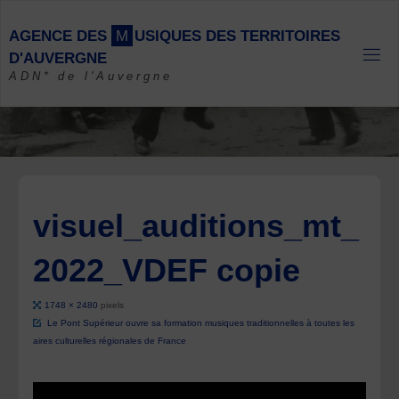
Skip
to
A
G
E
N
C
E
D
E
S
M
U
S
I
Q
U
E
S
D
E
S
T
E
R
R
I
T
O
I
R
E
S
content
D
'
A
U
V
E
R
G
N
E
ADN* de l'Auvergne
visuel_auditions_mt_
2022_VDEF copie
Full
1748 × 2480
pixels
size
Le Pont Supérieur ouvre sa formation musiques traditionnelles à toutes les
aires culturelles régionales de France