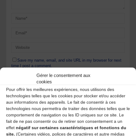
Save my name, email, and site URL in my browser for next
time I post a comment.
Gérer le consentement aux
cookies
Ce site utilise Akismet pour réduire les indésirables.
En
Pour offrir les meilleures expériences, nous utilisons des
savoir plus sur la façon dont les données de vos
technologies telles que les cookies pour stocker et/ou accéder
commentaires sont traitées
.
aux informations des appareils. Le fait de consentir à ces
technologies nous permettra de traiter des données telles que le
comportement de navigation ou les ID uniques sur ce site. Le
fait de ne pas consentir ou de retirer son consentement a un
effet
négatif sur certaines caractéristiques et fonctions du
site.
(Certaines vidéos, polices de caractères et autre médias