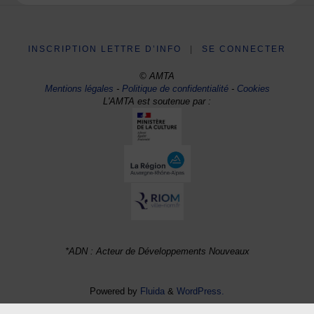
INSCRIPTION LETTRE D’INFO
|
SE CONNECTER
© AMTA
Mentions légales
-
Politique de confidentialité
-
Cookies
L'AMTA est soutenue par :
*ADN : Acteur de Développements Nouveaux
Powered by
Fluida
&
WordPress.