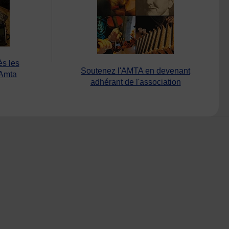
ès les
Soutenez l'AMTA en devenant
’Amta
adhérant de l'association