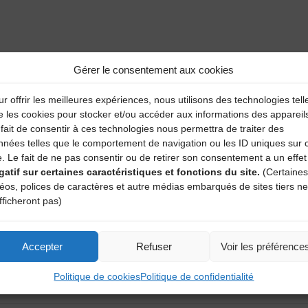
aire
Gérer le consentement aux cookies
atoires sont indiqués avec
*
r offrir les meilleures expériences, nous utilisons des technologies tell
e les cookies pour stocker et/ou accéder aux informations des appareil
fait de consentir à ces technologies nous permettra de traiter des
nnées telles que le comportement de navigation ou les ID uniques sur 
e. Le fait de ne pas consentir ou de retirer son consentement a un effet
gatif sur certaines caractéristiques et fonctions du site.
(Certaines
déos, polices de caractères et autre médias embarqués de sites tiers ne
fficheront pas)
Accepter
Refuser
Voir les préférence
Politique de cookies
Politique de confidentialité