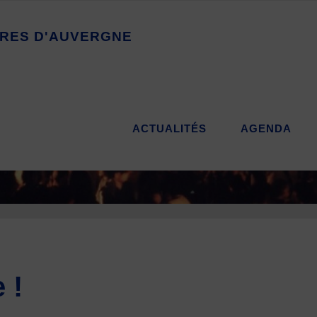
R
E
S
D
'
A
U
V
E
R
G
N
E
ACTUALITÉS
AGENDA
 !