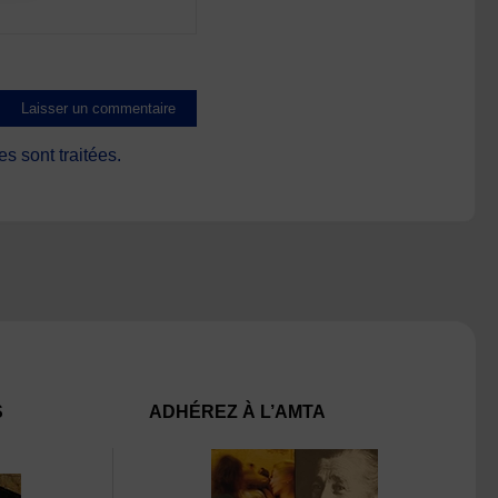
s sont traitées
.
S
ADHÉREZ À L’AMTA