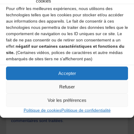
cookies
Pour offrir les meilleures expériences, nous utilisons des
technologies telles que les cookies pour stocker et/ou accéder
aux informations des appareils. Le fait de consentir à ces
technologies nous permettra de traiter des données telles que le
comportement de navigation ou les ID uniques sur ce site. Le
fait de ne pas consentir ou de retirer son consentement a un
effet
négatif sur certaines caractéristiques et fonctions du
site.
(Certaines vidéos, polices de caractères et autre médias
embarqués de sites tiers ne s'afficheront pas)
Accepter
Save my name, email, and site URL in my browser for next
Refuser
time I post a comment.
Voir les préférences
Ce site utilise Akismet pour réduire les indésirables.
En
Politique de cookies
Politique de confidentialité
savoir plus sur la façon dont les données de vos
commentaires sont traitées
.