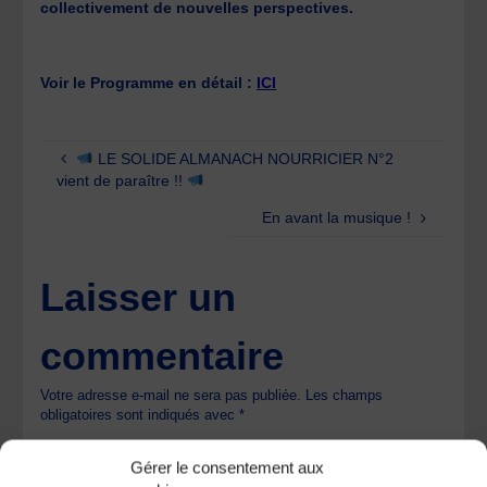
collectivement de nouvelles perspectives.
Voir le Programme en détail :
ICI
LE SOLIDE ALMANACH NOURRICIER N°2
vient de paraître !!
En avant la musique !
Laisser un
commentaire
Votre adresse e-mail ne sera pas publiée.
Les champs
obligatoires sont indiqués avec
*
Gérer le consentement aux