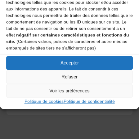
technologies telles que les cookies pour stocker et/ou accéder
aux informations des appareils. Le fait de consentir à ces
technologies nous permettra de traiter des données telles que le
comportement de navigation ou les ID uniques sur ce site. Le
fait de ne pas consentir ou de retirer son consentement a un
effet
négatif sur certaines caractéristiques et fonctions du
site.
(Certaines vidéos, polices de caractères et autre médias
embarqués de sites tiers ne s'afficheront pas)
Save my name, email, and site URL in my browser for next
Accepter
time I post a comment.
Refuser
Ce site utilise Akismet pour réduire les indésirables.
En
Voir les préférences
savoir plus sur la façon dont les données de vos
commentaires sont traitées
.
Politique de cookies
Politique de confidentialité