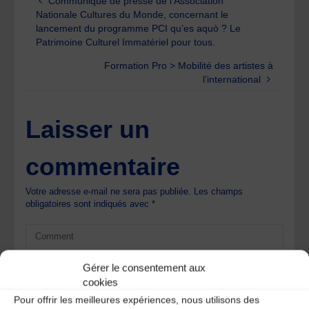
Communiqué de presse de l’Association
Nationale Cultures du Monde, concernant le
lancement du programme PCI qu’es aquò ? Le
Patrimoine Culturel Immatériel pour tous.
Formation Pro > Mobilité des artistes à
l’international
Laisser un
commentaire
Votre adresse e-mail ne sera pas publiée.
Les champs
obligatoires sont indiqués avec
*
Gérer le consentement aux
cookies
Pour offrir les meilleures expériences, nous utilisons des