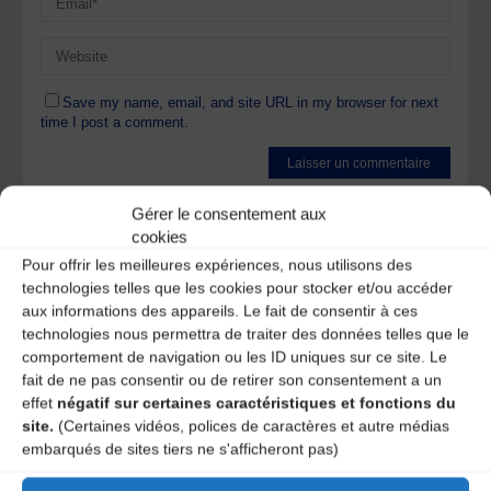
Save my name, email, and site URL in my browser for next
time I post a comment.
Ce site utilise Akismet pour réduire les indésirables.
En
Gérer le consentement aux
savoir plus sur la façon dont les données de vos
cookies
commentaires sont traitées
.
Pour offrir les meilleures expériences, nous utilisons des
technologies telles que les cookies pour stocker et/ou accéder
aux informations des appareils. Le fait de consentir à ces
technologies nous permettra de traiter des données telles que le
comportement de navigation ou les ID uniques sur ce site. Le
fait de ne pas consentir ou de retirer son consentement a un
effet
négatif sur certaines caractéristiques et fonctions du
A DECOUVRIR :
site.
(Certaines vidéos, polices de caractères et autre médias
embarqués de sites tiers ne s'afficheront pas)