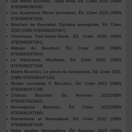
Les Mères Boucheix, Tante Anne, Éd. Créer 2020 (ISBN
9782848196930)
Les douairières Mères lyonnaises, Éd. Créer 2020 (ISBN
9782848197029)
Boucheix de Reyvialles, Dynastie auvergnate, Éd. Créer
2020 (ISBN 9782848197067)
Chartreuse Port-Sainte-Marie, Éd. Créer 2020 (ISBN
9782848197081)
Abbaye du Boucheix, Éd. Créer 2020 (ISBN
9782848197043)
Le Rêverisme, Manifeste, Éd. Créer 2020 (ISBN
9782848197104)
Maître Boucheix, Le prince du surréalisme, Éd. Créer 2021
(ISBN 9782848197142)
Musée surréaliste F. Boucheix, Éd. Créer 2021 (ISBN
9782848197128)
Château Boucheix, Éd. Arvernes 2021(ISBN
9782957623402)
Monseigneur Boucheix, Éd. Créer 2021(ISBN
9782848197166)
Romantisme et thermalisme, Éd. Créer 2022 (ISBN
9782848197418)
Notre ancêtre Vercingétorix, Éd. Arvernes 2022 (ISBN