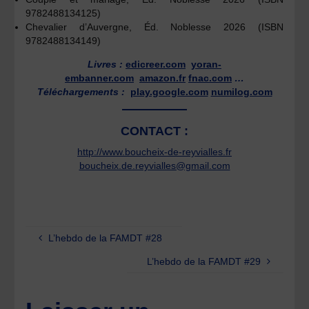
9782488134125)
Chevalier d’Auvergne, Éd. Noblesse 2026 (ISBN
9782488134149)
Livres :
edicreer.com
yoran-
embanner.com
amazon.fr
fnac.com
…
Téléchargements :
play.google.com
numilog.com
CONTACT :
http://www.boucheix-de-reyvialles.fr
boucheix.de.reyvialles@gmail.com
L’hebdo de la FAMDT #28
L’hebdo de la FAMDT #29