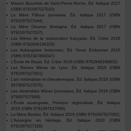
Maison Boucheix de Saint-Pierre-Roche, Éd. Italique 2017
(ISBN 9791097527020)
La Mère Fillioux lyonnaise, Éd. Italique 2017 (ISBN
9791097527044)
La Mère Gloanec Bretagne, Éd. Italique 2017 (ISBN
9791097527037)
Les Mères de la restauration française, Éd. Créer 2018
(ISBN 9782848196329)
Les Aubergistes bretonnes, Éd. Yoran Embanner 2018
(ISBN 9782367850047)
L’École de Royat, Éd. Créer 2018 (ISBN 9782848196602)
Les Reines Mères de Lyon, Éd. Italique 2018 (ISBN
9791097527051)
L’art minimaliste et chevaleresque, Éd. Italique 2018 (ISBN
9979097527075)
Les vénérables Mères lyonnaises, Éd. Italique 2018 (ISBN
979097527068)
L’École auvergnate, Peinture régionaliste, Éd. Italique
2019 (ISBN 9791097527099)
La Mère Bizolon, Éd. Italique 2019 (ISBN 9791097527082)
L’Auvergne en héritage, Éd. Italique 2020 (ISBN
9791097527150)