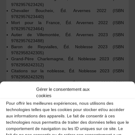
9782957623426)
Chevalier Boucheix, Éd. Arvernes 2022 (ISBN
9782957623440)
Mort pour la France, Éd. Arvernes 2022 (ISBN
9782957623464)
Autier de Villemontée, Éd. Arvernes 2023 (ISBN
9782957623488)
Baron de Reyvialles, Éd. Noblesse 2023 (ISBN
9782958242305)
Grand-Père Charlemagne, Éd. Noblesse 2023 (ISBN
9782958242312)
Citations sur la noblesse, Éd. Noblesse 2023 (ISBN
9782958242329)
Le Chevalerisme – Manifeste, Éd. Noblesse 2023 (ISBN
9782958242336)
Gérer le consentement aux
Le curé volage de Caudebronde, Éd. Noblesse 2023
cookies
(ISBN 9782958242343)
Pour offrir les meilleures expériences, nous utilisons des
Seigneurs de Boucheix, Éd. Noblesse 2023 (ISBN
technologies telles que les cookies pour stocker et/ou accéder
9782958242350)
aux informations des appareils. Le fait de consentir à ces
de La Rochabriant, Éd. Noblesse 2023 (ISBN
technologies nous permettra de traiter des données telles que le
9782958939120)
comportement de navigation ou les ID uniques sur ce site. Le
Noblesse Républicaine, Éd. Noblesse 2023 (ISBN
fait de ne pas consentir ou de retirer son consentement a un