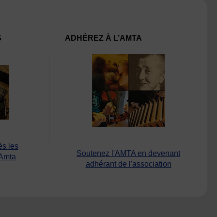
S
ADHÉREZ À L’AMTA
ès les
Soutenez l'AMTA en devenant
’Amta
adhérant de l'association