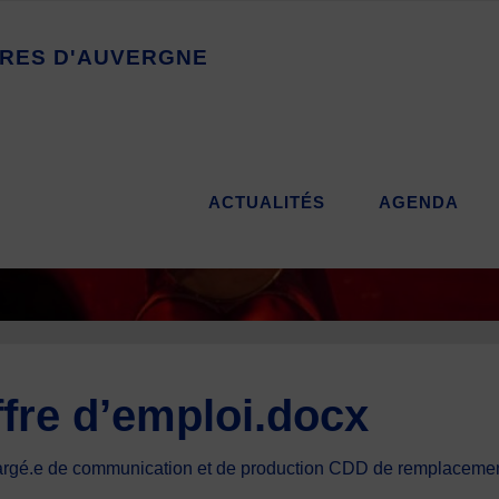
R
E
S
D
'
A
U
V
E
R
G
N
E
ACTUALITÉS
AGENDA
fre d’emploi.docx
é.e de communication et de production CDD de remplacement