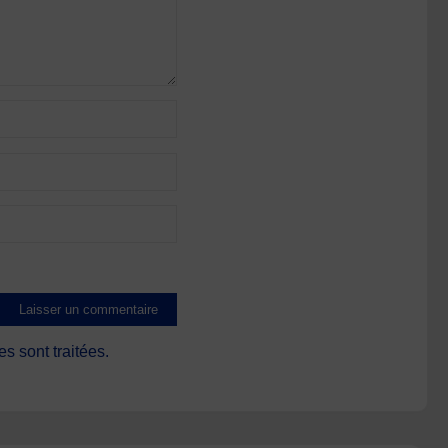
s sont traitées
.