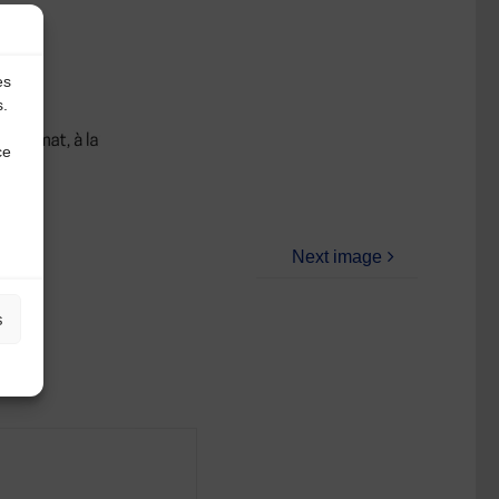
es
s.
ce
Next image
s