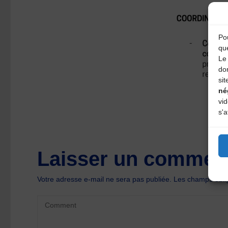
Pou
qu
Le 
do
sit
né
vi
s'a
Laisser un comment
Votre adresse e-mail ne sera pas publiée.
Les champs oblig