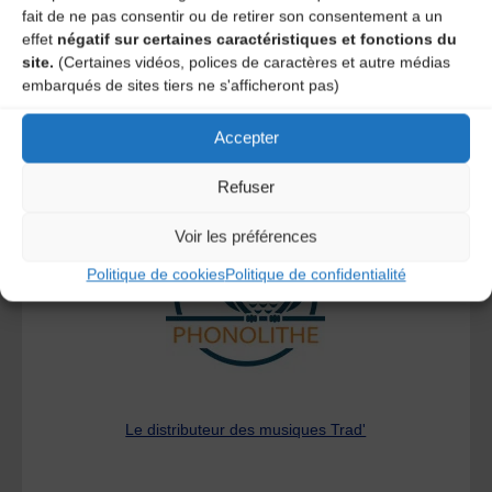
commentaires sont traitées
.
fait de ne pas consentir ou de retirer son consentement a un
effet
négatif sur certaines caractéristiques et fonctions du
site.
(Certaines vidéos, polices de caractères et autre médias
embarqués de sites tiers ne s'afficheront pas)
Accepter
A DECOUVRIR :
Refuser
Voir les préférences
Politique de cookies
Politique de confidentialité
Le distributeur des musiques Trad'