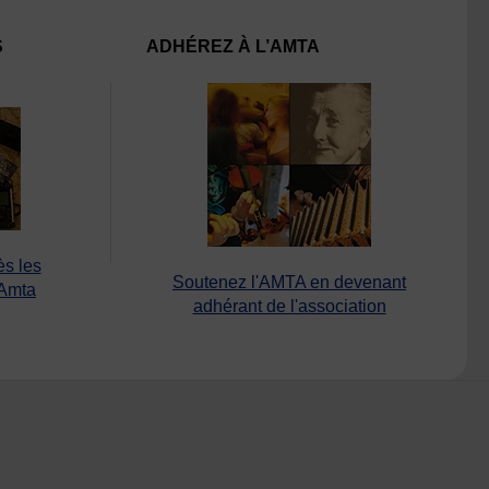
S
ADHÉREZ À L’AMTA
ès les
Soutenez l'AMTA en devenant
’Amta
adhérant de l'association