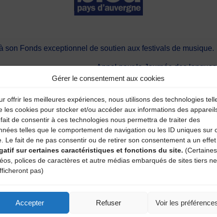
 à son Fonds exceptionnel de soutien aux festivals de musique.
Appel pour la Journée des langues
Gérer le consentement aux cookies
r offrir les meilleures expériences, nous utilisons des technologies tell
aire
e les cookies pour stocker et/ou accéder aux informations des appareil
fait de consentir à ces technologies nous permettra de traiter des
atoires sont indiqués avec
*
nnées telles que le comportement de navigation ou les ID uniques sur 
e. Le fait de ne pas consentir ou de retirer son consentement a un effet
gatif sur certaines caractéristiques et fonctions du site.
(Certaines
déos, polices de caractères et autre médias embarqués de sites tiers ne
fficheront pas)
Accepter
Refuser
Voir les préférence