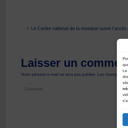
Le Centre national de la musique ouvre l’accès
Pou
Laisser un comment
qu
Le 
Votre adresse e-mail ne sera pas publiée.
Les champs oblig
do
sit
né
vi
s'a