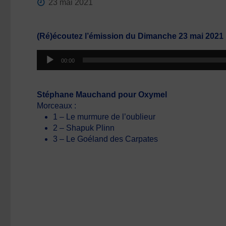
23 mai 2021
(Ré)écoutez l’émission du Dimanche 23 mai 2021
Lecteur
00:00
audio
Stéphane Mauchand pour Oxymel
Morceaux :
1 – Le murmure de l’oublieur
2 – Shapuk Plinn
3 – Le Goéland des Carpates