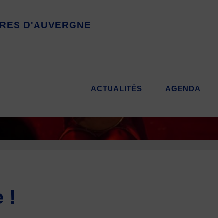
R
E
S
D
'
A
U
V
E
R
G
N
E
ACTUALITÉS
AGENDA
 !