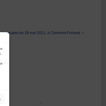
 régionales du 29 mai 2021, à Clermont-Ferrand
es
s.
ce
s