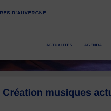
R
E
S
D
'
A
U
V
E
R
G
N
E
ACTUALITÉS
AGENDA
réation musiques actu