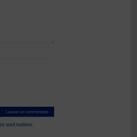
s sont traitées
.