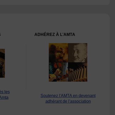
S
ADHÉREZ À L’AMTA
ès les
Soutenez l'AMTA en devenant
’Amta
adhérant de l'association