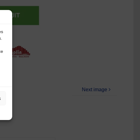
es
s.
ce
Next image
s