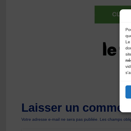
Pou
qu
Le 
do
sit
né
vi
s'a
Laisser un comment
Votre adresse e-mail ne sera pas publiée.
Les champs oblig