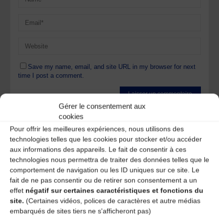
Save my name, email, and site URL in my browser for next
time I post a comment.
Gérer le consentement aux
Ce site utilise Akismet pour réduire les indésirables.
En
cookies
savoir plus sur la façon dont les données de vos
Pour offrir les meilleures expériences, nous utilisons des
commentaires sont traitées
.
technologies telles que les cookies pour stocker et/ou accéder
aux informations des appareils. Le fait de consentir à ces
technologies nous permettra de traiter des données telles que le
comportement de navigation ou les ID uniques sur ce site. Le
fait de ne pas consentir ou de retirer son consentement a un
effet
négatif sur certaines caractéristiques et fonctions du
site.
(Certaines vidéos, polices de caractères et autre médias
A DECOUVRIR :
embarqués de sites tiers ne s'afficheront pas)