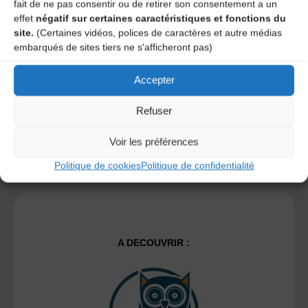
fait de ne pas consentir ou de retirer son consentement a un
Save my name, email, and site URL in my browser for next
effet
négatif sur certaines caractéristiques et fonctions du
time I post a comment.
site.
(Certaines vidéos, polices de caractères et autre médias
embarqués de sites tiers ne s'afficheront pas)
Ce site utilise Akismet pour réduire les indésirables.
En
Accepter
savoir plus sur la façon dont les données de vos
commentaires sont traitées
.
Refuser
Voir les préférences
Politique de cookies
Politique de confidentialité
A DECOUVRIR :