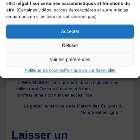
effet
négatif sur certaines caractéristiques et fonctions du
site.
(Certaines vidéos, polices de caractères et autre médias
Détails du jour 2
embarqués de sites tiers ne s'afficheront pas)
Accepter
Les liens d’inscriptions seront mis en ligne très
prochainement.
Refuser
Grand Bureau – 09 67 88 95 21 –
Voir les préférences
contact@grandbureau.fr
Politique de cookies
Politique de confidentialité
WEBINAIRES : entreprendre dans la musique en
milieu rural Ouverts à toutes et à tous
(professionnels ou non) en accès libre
Le portail numérique de la Maison des Cultures du
Monde est en ligne
Laisser un