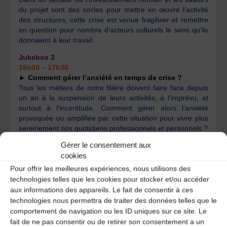
du projet sont des socles pour mettre en œuvre l’activité
des structures, cette crise est venue fragiliser et remettre
en question pour nombre d’acteurs culturels le sens qu’ils
donnaient à leur travail.
Jukebox 3
16h00 – 17h30
► Comment gérer l’anxiété en temps de crise ?
Tous les métiers de notre filière doivent faire face depuis
un an à la suspension de leurs activités, à l’imprévu, et
surtout à l’incertitude. Comment gérer alors l’anxiété
provoquée ou amplifiée par cette situation pour vivre plus
sereinement nos quotidiens professionnels et personnels ?
Gérer le consentement aux
Jukebox 4
cookies
16h00 – 17h30
► Comment organiser le télétravail sur un temps long
Pour offrir les meilleures expériences, nous utilisons des
? Comment cette forme d’organisation du travail peut-
technologies telles que les cookies pour stocker et/ou accéder
elle être adaptée à nos activités ?
aux informations des appareils. Le fait de consentir à ces
Un temps d’information pour vous apporter des éléments
technologies nous permettra de traiter des données telles que le
méthodologiques et des préconisations sur ce mode
comportement de navigation ou les ID uniques sur ce site. Le
d’organisation du travail qui a explosé depuis mars 2020.
fait de ne pas consentir ou de retirer son consentement a un