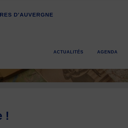
R
E
S
D
'
A
U
V
E
R
G
N
E
ACTUALITÉS
AGENDA
 !