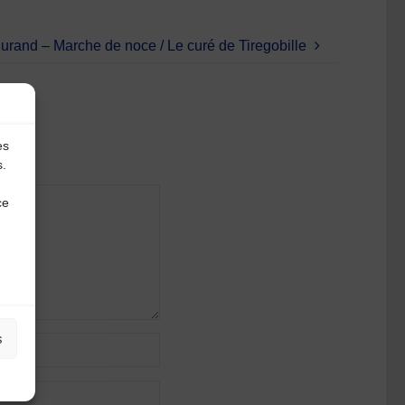
urand – Marche de noce / Le curé de Tiregobille
es
s.
ce
s