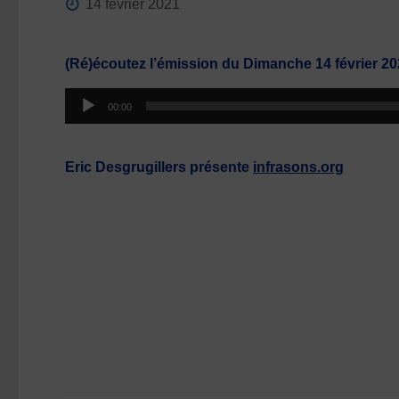
14 février 2021
(Ré)écoutez l’émission du Dimanche 14 février 2
Lecteur
00:00
audio
Eric Desgrugillers présente
infrasons.org