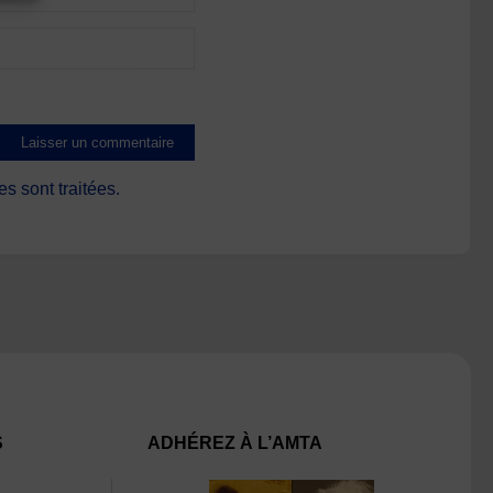
s sont traitées
.
S
ADHÉREZ À L’AMTA