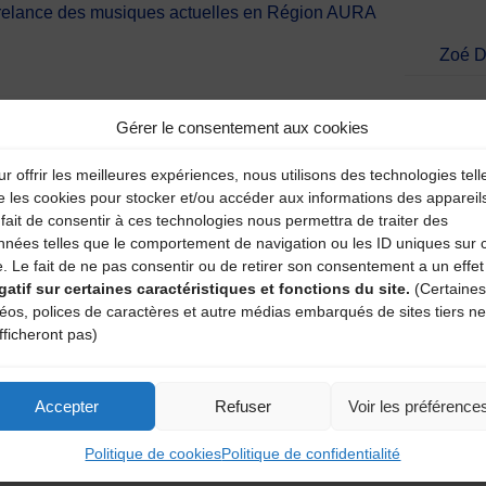
e relance des musiques actuelles en Région AURA
Zoé D
Gérer le consentement aux cookies
aire
r offrir les meilleures expériences, nous utilisons des technologies tell
atoires sont indiqués avec
*
e les cookies pour stocker et/ou accéder aux informations des appareil
fait de consentir à ces technologies nous permettra de traiter des
nnées telles que le comportement de navigation ou les ID uniques sur 
e. Le fait de ne pas consentir ou de retirer son consentement a un effet
gatif sur certaines caractéristiques et fonctions du site.
(Certaines
déos, polices de caractères et autre médias embarqués de sites tiers ne
fficheront pas)
Accepter
Refuser
Voir les préférence
Politique de cookies
Politique de confidentialité