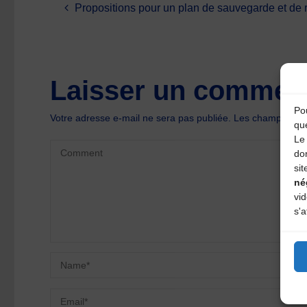
Propositions pour un plan de sauvegarde et d
Laisser un comment
Pou
Votre adresse e-mail ne sera pas publiée.
Les champs oblig
qu
Le 
do
sit
né
vi
s'a