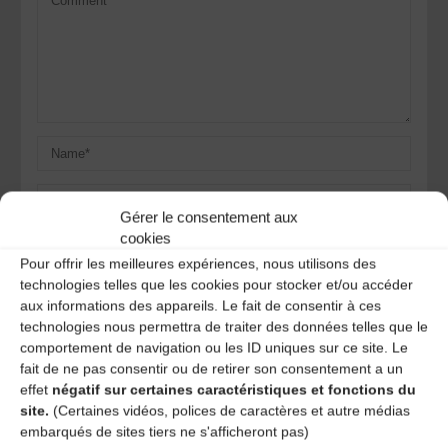
Gérer le consentement aux
cookies
Pour offrir les meilleures expériences, nous utilisons des
technologies telles que les cookies pour stocker et/ou accéder
Save my name, email, and site URL in my browser for next
aux informations des appareils. Le fait de consentir à ces
time I post a comment.
technologies nous permettra de traiter des données telles que le
comportement de navigation ou les ID uniques sur ce site. Le
fait de ne pas consentir ou de retirer son consentement a un
Ce site utilise Akismet pour réduire les indésirables.
En
effet
négatif sur certaines caractéristiques et fonctions du
savoir plus sur la façon dont les données de vos
site.
(Certaines vidéos, polices de caractères et autre médias
commentaires sont traitées
.
embarqués de sites tiers ne s'afficheront pas)