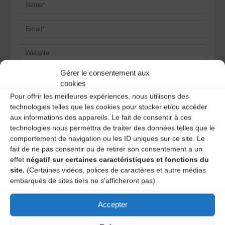
Gérer le consentement aux
Save my name, email, and site URL in my browser for next
cookies
time I post a comment.
Pour offrir les meilleures expériences, nous utilisons des
technologies telles que les cookies pour stocker et/ou accéder
aux informations des appareils. Le fait de consentir à ces
Ce site utilise Akismet pour réduire les indésirables.
En
technologies nous permettra de traiter des données telles que le
savoir plus sur la façon dont les données de vos
comportement de navigation ou les ID uniques sur ce site. Le
commentaires sont traitées
.
fait de ne pas consentir ou de retirer son consentement a un
effet
négatif sur certaines caractéristiques et fonctions du
site.
(Certaines vidéos, polices de caractères et autre médias
embarqués de sites tiers ne s'afficheront pas)
Accepter