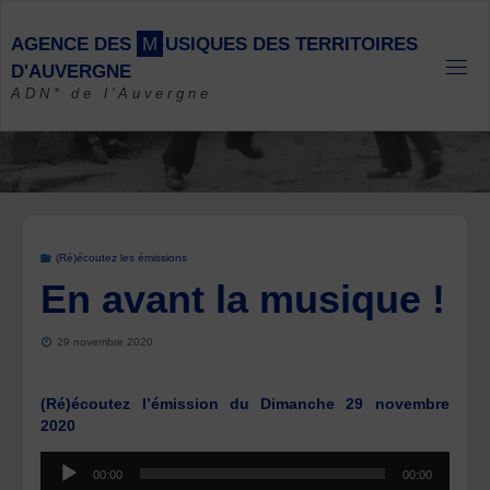
Skip
to
A
G
E
N
C
E
D
E
S
M
U
S
I
Q
U
E
S
D
E
S
T
E
R
R
I
T
O
I
R
E
S
content
D
'
A
U
V
E
R
G
N
E
ADN* de l'Auvergne
(Ré)écoutez les émissions
En avant la musique !
29 novembre 2020
(Ré)écoutez l’émission du Dimanche 29 novembre
2020
Lecteur
00:00
00:00
audio