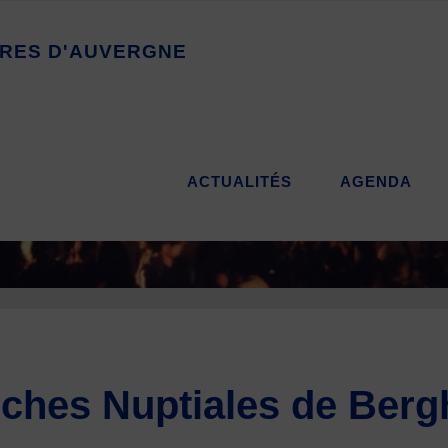
R
E
S
D
'
A
U
V
E
R
G
N
E
ACTUALITÉS
AGENDA
rches Nuptiales de Ber