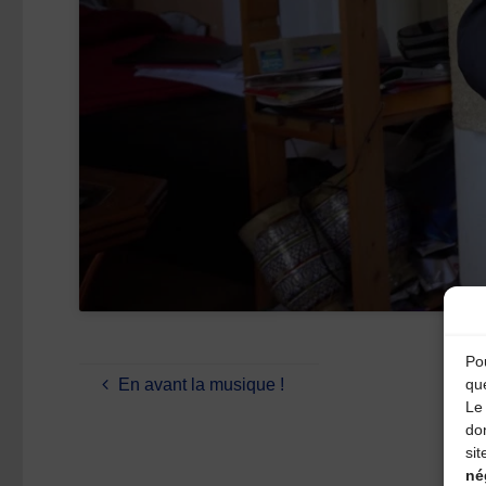
Pou
qu
En avant la musique !
Le 
do
sit
né