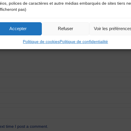
déos, polices de caractères et autre médias embarqués de sites tiers ne
aire
fficheront pas)
atoires sont indiqués avec
*
Accepter
Refuser
Voir les préférence
Politique de cookies
Politique de confidentialité
ext time I post a comment.