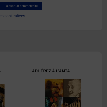
s sont traitées
.
S
ADHÉREZ À L’AMTA