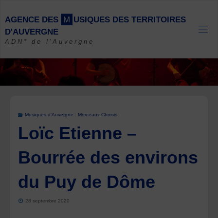
Skip
to
A
G
E
N
C
E
D
E
S
M
U
S
I
Q
U
E
S
D
E
S
T
E
R
R
I
T
O
I
R
E
S
content
D
'
A
U
V
E
R
G
N
E
ADN* de l'Auvergne
Musiques d'Auvergne : Morceaux Choisis
Loïc Etienne –
Bourrée des environs
du Puy de Dôme
28 septembre 2020