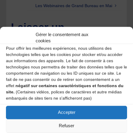
Les Webinaires de Grand Bureau en Mai
Laisser un
Gérer le consentement aux
commentaire
cookies
Pour offrir les meilleures expériences, nous utilisons des
Votre adresse e-mail ne sera pas publiée.
Les champs
technologies telles que les cookies pour stocker et/ou accéder
obligatoires sont indiqués avec
*
aux informations des appareils. Le fait de consentir à ces
technologies nous permettra de traiter des données telles que le
comportement de navigation ou les ID uniques sur ce site. Le
fait de ne pas consentir ou de retirer son consentement a un
effet
négatif sur certaines caractéristiques et fonctions du
site.
(Certaines vidéos, polices de caractères et autre médias
embarqués de sites tiers ne s'afficheront pas)
Accepter
Refuser