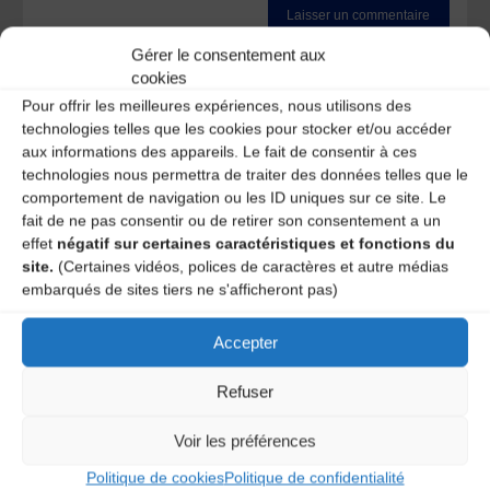
Gérer le consentement aux
Ce site utilise Akismet pour réduire les indésirables.
En
cookies
savoir plus sur la façon dont les données de vos
commentaires sont traitées
.
Pour offrir les meilleures expériences, nous utilisons des
technologies telles que les cookies pour stocker et/ou accéder
aux informations des appareils. Le fait de consentir à ces
technologies nous permettra de traiter des données telles que le
comportement de navigation ou les ID uniques sur ce site. Le
fait de ne pas consentir ou de retirer son consentement a un
effet
négatif sur certaines caractéristiques et fonctions du
site.
(Certaines vidéos, polices de caractères et autre médias
embarqués de sites tiers ne s'afficheront pas)
A DECOUVRIR :
Accepter
Refuser
Voir les préférences
Politique de cookies
Politique de confidentialité