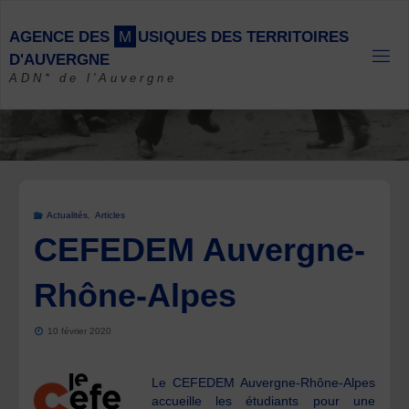
Skip
to
A
G
E
N
C
E
D
E
S
M
U
S
I
Q
U
E
S
D
E
S
T
E
R
R
I
T
O
I
R
E
S
content
D
'
A
U
V
E
R
G
N
E
ADN* de l'Auvergne
Actualités
,
Articles
CEFEDEM Auvergne-
Rhône-Alpes
10 février 2020
Le CEFEDEM Auvergne-Rhône-Alpes
accueille les étudiants pour une