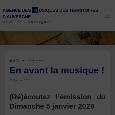
Skip
to
A
G
E
N
C
E
D
E
S
M
U
S
I
Q
U
E
S
D
E
S
T
E
R
R
I
T
O
I
R
E
S
content
D
'
A
U
V
E
R
G
N
E
ADN* de l'Auvergne
(Ré)écoutez les émissions
En avant la musique !
5 janvier 2020
(Ré)écoutez l’émission du
Dimanche 5 janvier 2020