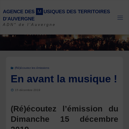
Skip
to
A
G
E
N
C
E
D
E
S
M
U
S
I
Q
U
E
S
D
E
S
T
E
R
R
I
T
O
I
R
E
S
content
D
'
A
U
V
E
R
G
N
E
ADN* de l'Auvergne
(Ré)écoutez les émissions
En avant la musique !
15 décembre 2019
(Ré)écoutez l’émission du
Dimanche 15 décembre