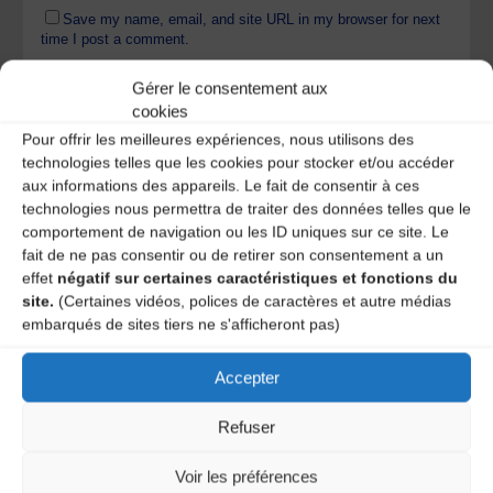
Save my name, email, and site URL in my browser for next
time I post a comment.
Gérer le consentement aux
cookies
Ce site utilise Akismet pour réduire les indésirables.
En
Pour offrir les meilleures expériences, nous utilisons des
savoir plus sur la façon dont les données de vos
technologies telles que les cookies pour stocker et/ou accéder
commentaires sont traitées
.
aux informations des appareils. Le fait de consentir à ces
technologies nous permettra de traiter des données telles que le
comportement de navigation ou les ID uniques sur ce site. Le
fait de ne pas consentir ou de retirer son consentement a un
effet
négatif sur certaines caractéristiques et fonctions du
site.
(Certaines vidéos, polices de caractères et autre médias
embarqués de sites tiers ne s'afficheront pas)
Accepter
A DECOUVRIR :
Refuser
Voir les préférences