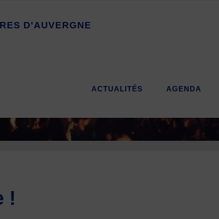
R
E
S
D
'
A
U
V
E
R
G
N
E
ACTUALITÉS
AGENDA
 !