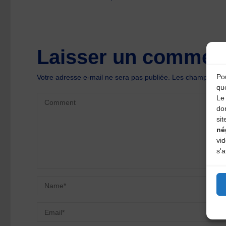
Laisser un comment
Pou
Votre adresse e-mail ne sera pas publiée.
Les champs oblig
qu
Le 
do
sit
né
vi
s'a