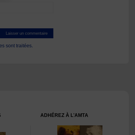
s sont traitées
.
S
ADHÉREZ À L’AMTA