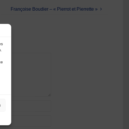
Françoise Boudier – « Pierrot et Pierrette »
es
s.
ce
s