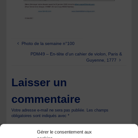
Photo de la semaine n°100
PDM49 – En-tête d’un cahier de violon, Paris &
Guyenne, 1777
Laisser un
commentaire
Votre adresse e-mail ne sera pas publiée.
Les champs
obligatoires sont indiqués avec
*
Gérer le consentement aux