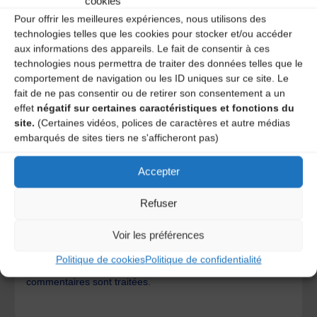
cookies
Pour offrir les meilleures expériences, nous utilisons des
technologies telles que les cookies pour stocker et/ou accéder
aux informations des appareils. Le fait de consentir à ces
technologies nous permettra de traiter des données telles que le
comportement de navigation ou les ID uniques sur ce site. Le
fait de ne pas consentir ou de retirer son consentement a un
effet
négatif sur certaines caractéristiques et fonctions du
site.
(Certaines vidéos, polices de caractères et autre médias
embarqués de sites tiers ne s'afficheront pas)
Accepter
Save my name, email, and site URL in my browser for next
time I post a comment.
Refuser
Voir les préférences
Ce site utilise Akismet pour réduire les indésirables.
En
Politique de cookies
Politique de confidentialité
savoir plus sur la façon dont les données de vos
commentaires sont traitées
.