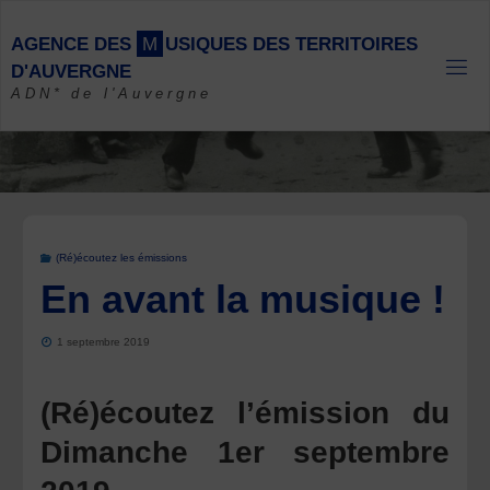
Skip
to
A
G
E
N
C
E
D
E
S
M
U
S
I
Q
U
E
S
D
E
S
T
E
R
R
I
T
O
I
R
E
S
content
D
'
A
U
V
E
R
G
N
E
ADN* de l'Auvergne
(Ré)écoutez les émissions
En avant la musique !
1 septembre 2019
(Ré)écoutez l’émission du
Dimanche 1er septembre