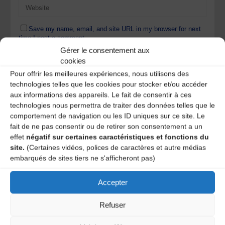
Save my name, email, and site URL in my browser for next
time I post a comment.
Gérer le consentement aux
cookies
Pour offrir les meilleures expériences, nous utilisons des
Ce site utilise Akismet pour réduire les indésirables.
En
technologies telles que les cookies pour stocker et/ou accéder
savoir plus sur la façon dont les données de vos
aux informations des appareils. Le fait de consentir à ces
commentaires sont traitées
.
technologies nous permettra de traiter des données telles que le
comportement de navigation ou les ID uniques sur ce site. Le
fait de ne pas consentir ou de retirer son consentement a un
effet
négatif sur certaines caractéristiques et fonctions du
site.
(Certaines vidéos, polices de caractères et autre médias
embarqués de sites tiers ne s'afficheront pas)
Accepter
A DECOUVRIR :
Refuser